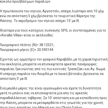
εύκολα προσβάσιμων παραλιών
Η πρωτεύουσα του νησιού, Αργοστόλι, απέχει λιγότερο από 10 χλμ
ενώ σε απόσταση 5 χλμ βρίσκεται το τουριστικό θέρετρο της
Λάσσης. Το αεροδρόμιο του νησιού απέχει 15’ με ΙΧ.
Ιδιαίτερα για τους κατόχους συσκευής GPS, οι συντεταγμένες για το
«Korallis Villas» είναι οι ακόλουθες:
Γεωγραφικό πλάτος (Ν)= 38.12521,
Γεωγραφικό μήκος (Ε)= 20.590144.
Έχοντας ως ορμητήριο τον γραφικό Καραβάδο, με τη χαρακτηριστική
του εκκλησία, μπορείτε να επισκεφτείτε αρκετές πανέμορφες
παραλίες ξεκινώντας από τις πιο κοντινές Τραπεζάκι και Αγ. Θωμά.
Η υπέροχη παραλία του Λουρδά με το λευκό βότσαλο, βρίσκεται σε
απόσταση 5’ με ΙΧ.
Ένα μεγάλο μέρος της είναι οργανωμένο και έχετε τη δυνατότητα
μετά το μπάνιο σας να επισκεφτείτε μια απο τις αρκετές
παραθαλλάσσιες ταβέρνες. Σε 10’ απόσταση και με κατεύθυνση προς
την Λάσση, μπορείτε να μεταφερθείτε στις γνωστές για την χρυσή
άμμο τους παραλίες του Μακρή και του Πλατύ Γιαλού.