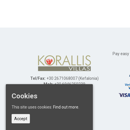
Pay easy 
Tel/Fax:
+30 2671068007 (Kefalonia)
Mob:
+30 6946250239
Email:
info@korallisvillas.gr
Cookies
Karavados, Kefalonia
Ionian Islands, Greece
This site uses cookies:
Find out more.
Postcode: 28100
Accept